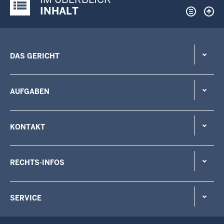
Justiz-Portal im Überblick:
INHALT
DAS GERICHT
AUFGABEN
KONTAKT
RECHTS-INFOS
SERVICE