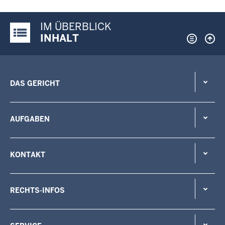
IM ÜBERBLICK
Justiz-Portal im Überblick:
INHALT
DAS GERICHT
AUFGABEN
KONTAKT
RECHTS-INFOS