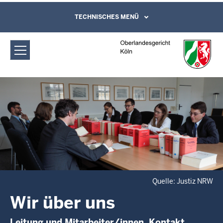
Direkt zum Inhalt
Oberlandesgericht Köln: Wir über uns
TECHNISCHES MENÜ
Leichte Sprache, Gebärdensprachenvideo
und Kontaktformular
Quelle: Justiz NRW
Wir über uns
Leitung und Mitarbeiter/innen, Kontakt,