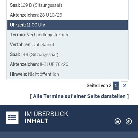
129 B (Sitzungssaal)
28 U 10/26
11:00
Uhr
Verhandlungstermin
Unbekannt
148 (Sitzungssaal)
II-21 UF 76/26
Nicht öffentlich
Seite 1 von 2
1
2
[
Alle Termine auf einer Seite darstellen
]
IM ÜBERBLICK
Justiz-Portal im Überblick:
INHALT